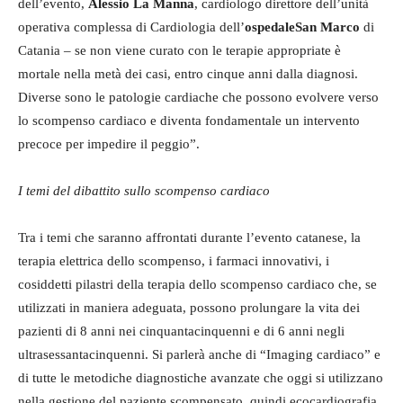
dell’evento,
Alessio La Manna
, cardiologo direttore dell’unità
operativa complessa di Cardiologia dell’
ospedale
San
Marco
di
Catania – se non viene curato con le terapie appropriate è
mortale nella metà dei casi, entro cinque anni dalla diagnosi.
Diverse sono le patologie cardiache che possono evolvere verso
lo scompenso cardiaco e diventa fondamentale un intervento
precoce per impedire il peggio”.
I temi del dibattito sullo scompenso cardiaco
Tra i temi che saranno affrontati durante l’evento catanese, la
terapia elettrica dello scompenso, i farmaci innovativi, i
cosiddetti pilastri della terapia dello scompenso cardiaco che, se
utilizzati in maniera adeguata, possono prolungare la vita dei
pazienti di 8 anni nei cinquantacinquenni e di 6 anni negli
ultrasessantacinquenni. Si parlerà anche di “Imaging cardiaco” e
di tutte le metodiche diagnostiche avanzate che oggi si utilizzano
nella gestione del paziente scompensato, quindi ecocardiografia