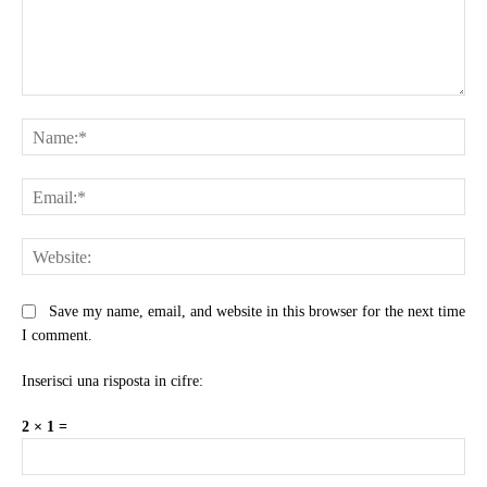
Comment:
Na
Ema
Web
Save my name, email, and website in this browser for the next time
I comment.
Inserisci una risposta in cifre:
2 × 1 =