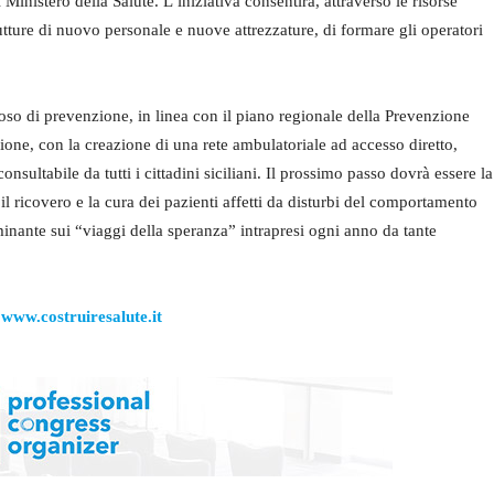
l Ministero della Salute. L’iniziativa consentirà, attraverso le risorse
trutture di nuovo personale e nuove attrezzature, di formare gli operatori
oso di prevenzione, in linea con il piano regionale della Prevenzione
one, con la creazione di una rete ambulatoriale ad accesso diretto,
 consultabile da tutti i cittadini siciliani. Il prossimo passo dovrà essere la
 il ricovero e la cura dei pazienti affetti da disturbi del comportamento
inante sui “viaggi della speranza” intrapresi ogni anno da tante
o
www.costruiresalute.it