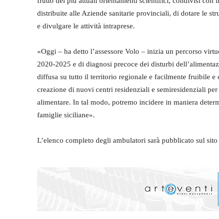
frutto dei più attuali orientamenti scientifici, condivisi con i
distribuite alle Aziende sanitarie provinciali, di dotare le s
e divulgare le attività intraprese.
«Oggi – ha detto l’assessore Volo – inizia un percorso virtu
2020-2025 e di diagnosi precoce dei disturbi dell’alimentazi
diffusa su tutto il territorio regionale e facilmente fruibile e
creazione di nuovi centri residenziali e semiresidenziali per
alimentare. In tal modo, potremo incidere in maniera determ
famiglie siciliane».
L’elenco completo degli ambulatori sarà pubblicato sul sit