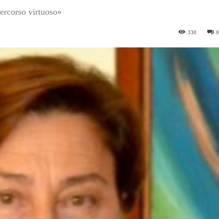
ercorso virtuoso»
330
0