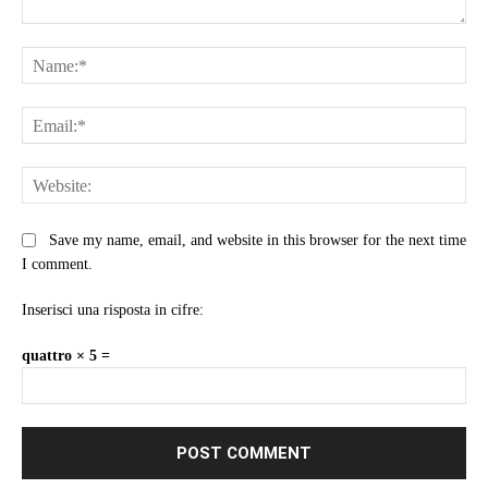
Comment:
Na
Ema
Web
Save my name, email, and website in this browser for the next time
I comment.
Inserisci una risposta in cifre:
quattro × 5 =