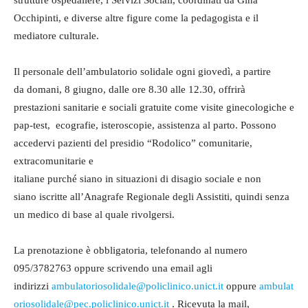
strutture ospedaliere, i Servizi Sociali, coordinati da Gina
Occhipinti, e diverse altre figure come la pedagogista e il
mediatore culturale.
Il personale dell’ambulatorio solidale ogni giovedì, a partire
da domani, 8 giugno, dalle ore 8.30 alle 12.30, offrirà
prestazioni sanitarie e sociali gratuite come visite ginecologiche e
pap-test, ecografie, isteroscopie, assistenza al parto. Possono
accedervi pazienti del presidio “Rodolico” comunitarie,
extracomunitarie e
italiane purché siano in situazioni di disagio sociale e non
siano iscritte all’Anagrafe Regionale degli Assistiti, quindi senza
un medico di base al quale rivolgersi.
La prenotazione è obbligatoria, telefonando al numero
095/3782763 oppure scrivendo una email agli
indirizzi
ambulatoriosolidale@policlinico.unict.it
oppure
ambulat
oriosolidale@pec.policlinico.unict.it
. Ricevuta la mail,