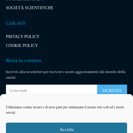
SOCIETÀ SCIENTIFICHE
Link utili
PRIVACY POLICY
COOKIE POLICY
Resta in contatto
Iscriviti alla newsletter per ricevere i nostri aggiornamenti dal mondo della
sanità
ISCRIVITI
Utilizziamo cookie tecnici e di terze parti per ottimizzare il nostro sito web ed i nostri
Pubblicità
servizi.
La tua pubblicità
su socialmedical.it
Accetta