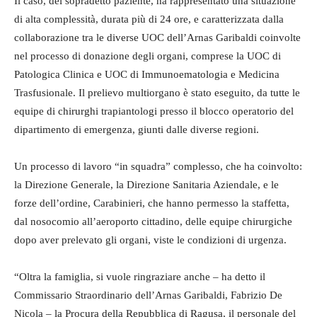
Il caso, del sopradetto paziente, ha rappresentato una situazione
di alta complessità, durata più di 24 ore, e caratterizzata dalla
collaborazione tra le diverse UOC dell’Arnas Garibaldi coinvolte
nel processo di donazione degli organi, comprese la UOC di
Patologica Clinica e UOC di Immunoematologia e Medicina
Trasfusionale. Il prelievo multiorgano è stato eseguito, da tutte le
equipe di chirurghi trapiantologi presso il blocco operatorio del
dipartimento di emergenza, giunti dalle diverse regioni.
Un processo di lavoro “in squadra” complesso, che ha coinvolto:
la Direzione Generale, la Direzione Sanitaria Aziendale, e le
forze dell’ordine, Carabinieri, che hanno permesso la staffetta,
dal nosocomio all’aeroporto cittadino, delle equipe chirurgiche
dopo aver prelevato gli organi, viste le condizioni di urgenza.
“Oltra la famiglia, si vuole ringraziare anche – ha detto il
Commissario Straordinario dell’Arnas Garibaldi, Fabrizio De
Nicola – la Procura della Repubblica di Ragusa, il personale del