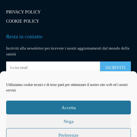
PRIVACY POLICY
COOKIE POLICY
Resta in contatto
Iscriviti alla newsletter per ricevere i nostri aggiornamenti dal mondo della
sanità
ISCRIVITI
Utilizziamo cookie tecnici e di terze parti per ottimizzare il nostro sito web ed i nostri
Pubblicità
servizi.
La tua pubblicità
su socialmedical.it
Accetta
Nega
Preferenze