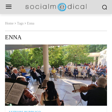
Home
Tags
Enna
ENNA