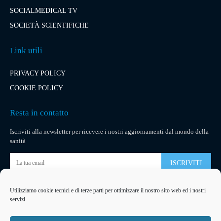
SOCIALMEDICAL TV
SOCIETÀ SCIENTIFICHE
Link utili
PRIVACY POLICY
COOKIE POLICY
Resta in contatto
Iscriviti alla newsletter per ricevere i nostri aggiornamenti dal mondo della
sanità
ISCRIVITI
Utilizziamo cookie tecnici e di terze parti per ottimizzare il nostro sito web ed i nostri
Pubblicità
servizi.
La tua pubblicità
su socialmedical.it