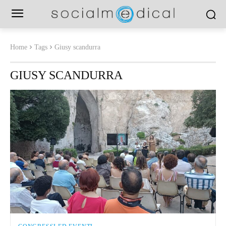
Home
Tags
Giusy scandurra
GIUSY SCANDURRA