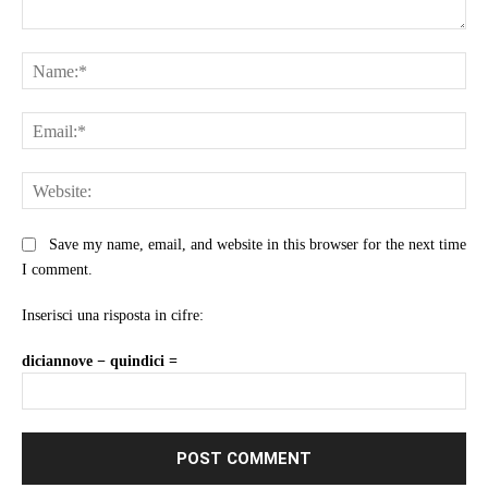
Comment:
Na
Ema
Web
Save my name, email, and website in this browser for the next time
I comment.
Inserisci una risposta in cifre:
diciannove − quindici =