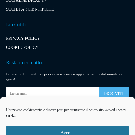
SOCIALMEDICAL TV
SOCIETÀ SCIENTIFICHE
Link utili
PRIVACY POLICY
COOKIE POLICY
Resta in contatto
Iscriviti alla newsletter per ricevere i nostri aggiornamenti dal mondo della
sanità
ISCRIVITI
Utilizziamo cookie tecnici e di terze parti per ottimizzare il nostro sito web ed i nostri
Pubblicità
servizi.
La tua pubblicità
su socialmedical.it
Accetta