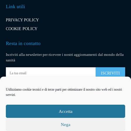
Link utili
PRIVACY POLICY
COOKIE POLICY
Resta in contatto
Iscriviti alla newsletter per ricevere i nostri aggiornamenti dal mondo della
sanità
ISCRIVITI
Utilizziamo cookie tecnici e di terze parti per ottimizzare il nostro sito web ed i nostri
Pubblicità
servizi.
La tua pubblicità
su socialmedical.it
Accetta
Nega