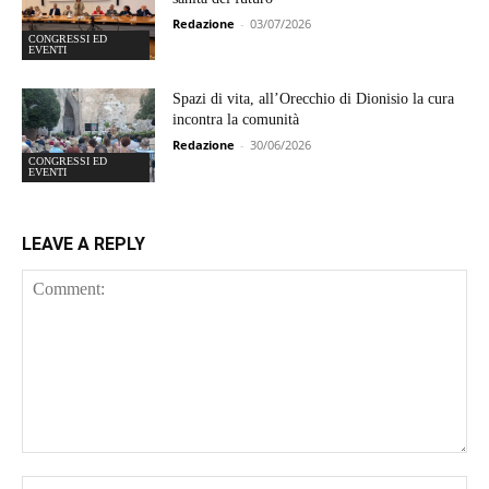
Redazione
-
03/07/2026
CONGRESSI ED
EVENTI
Spazi di vita, all’Orecchio di Dionisio la cura
incontra la comunità
Redazione
-
30/06/2026
CONGRESSI ED
EVENTI
LEAVE A REPLY
Comment:
Na