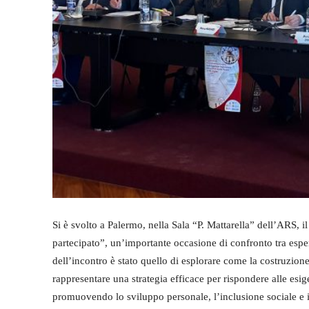
Si è svolto a Palermo, nella Sala “P. Mattarella” dell’ARS, 
partecipato”, un’importante occasione di confronto tra esperti
dell’incontro è stato quello di esplorare come la costruzion
rappresentare una strategia efficace per rispondere alle esige
promuovendo lo sviluppo personale, l’inclusione sociale e i