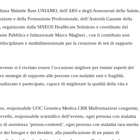
taliana Malattie Rare UNIAMO, dell’ARS e degli Assessorati della Salute,
truzione e della Formazione Professionale, dell’Autorità Garante della
a, organizzato dalla SINEOS Healthcare Solutions e coordinato dal
one Pubblica e Istituzionale Marco Magheri , con il contributo non
rdisciplinare e multidimensionale per la creazione di reti di supporto
’evento si è rivelato essere l’occasione migliore per riunire esperti del
ve strategie di supporto alle persone con malattie rare e fragilità.
lizzato e partecipato, capace di migliorare la qualità della vita e
lermo, responsabile UOC Genetica Medica CRR Malformazioni congenite,
llo, responsabile scientifico dell’evento, ogni persona con malattia
o di assistenza ‘person-centered’, ogni persona con malattia rara merita
ne dei bisogni e dei desideri, alla pianificazione di un piano di