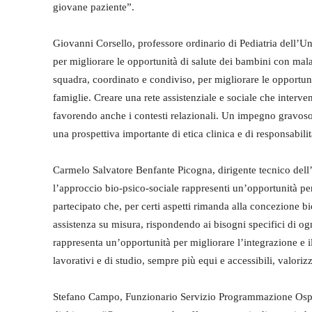
giovane paziente”.
Giovanni Corsello, professore ordinario di Pediatria dell’U
per migliorare le opportunità di salute dei bambini con malat
squadra, coordinato e condiviso, per migliorare le opportunit
famiglie. Creare una rete assistenziale e sociale che interven
favorendo anche i contesti relazionali. Un impegno gravoso
una prospettiva importante di etica clinica e di responsabili
Carmelo Salvatore Benfante Picogna, dirigente tecnico dell’U
l’approccio bio-psico-sociale rappresenti un’opportunità per
partecipato che, per certi aspetti rimanda alla concezione bi
assistenza su misura, rispondendo ai bisogni specifici di ogni
rappresenta un’opportunità per migliorare l’integrazione e il
lavorativi e di studio, sempre più equi e accessibili, valorizz
Stefano Campo, Funzionario Servizio Programmazione Ospeda