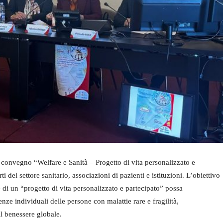
il convegno “Welfare e Sanità – Progetto di vita personalizzato e
 del settore sanitario, associazioni di pazienti e istituzioni. L’obiettivo
e di un “progetto di vita personalizzato e partecipato” possa
nze individuali delle persone con malattie rare e fragilità,
l benessere globale.