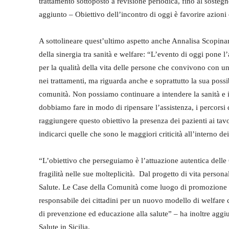
trattamento sottoposto a revisione periodica, fino al sostegn
aggiunto – Obiettivo dell’incontro di oggi è favorire azioni 
A sottolineare quest’ultimo aspetto anche Annalisa Scopinar
della sinergia tra sanità e welfare: “L’evento di oggi pone l
per la qualità della vita delle persone che convivono con un
nei trattamenti, ma riguarda anche e soprattutto la sua possib
comunità. Non possiamo continuare a intendere la sanità e i
dobbiamo fare in modo di ripensare l’assistenza, i percorsi 
raggiungere questo obiettivo la presenza dei pazienti ai tavo
indicarci quelle che sono le maggiori criticità all’interno dei
“L’obiettivo che perseguiamo è l’attuazione autentica delle
fragilità nelle sue molteplicità. Dal progetto di vita persona
Salute. Le Case della Comunità come luogo di promozione del
responsabile dei cittadini per un nuovo modello di welfare c
di prevenzione ed educazione alla salute” – ha inoltre aggiu
Salute in Sicilia.