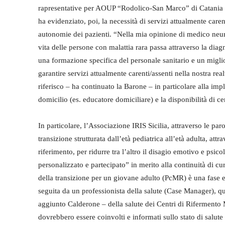
rapresentative per AOUP “Rodolico-San Marco” di Catania pr
ha evidenziato, poi, la necessità di servizi attualmente care
autonomie dei pazienti. “Nella mia opinione di medico neuro
vita delle persone con malattia rara passa attraverso la diag
una formazione specifica del personale sanitario e un miglio
garantire servizi attualmente carenti/assenti nella nostra rea
riferisco – ha continuato la Barone – in particolare alla im
domicilio (es. educatore domiciliare) e la disponibilità di c
In particolare, l’Associazione IRIS Sicilia, attraverso le pa
transizione strutturata dall’età pediatrica all’età adulta, at
riferimento, per ridurre tra l’altro il disagio emotivo e psic
personalizzato e partecipato” in merito alla continuità di cur
della transizione per un giovane adulto (PcMR) è una fase e
seguita da un professionista della salute (Case Manager), qua
aggiunto Calderone – della salute dei Centri di Rifermen
dovrebbero essere coinvolti e informati sullo stato di salute