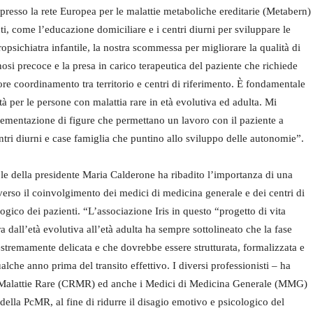
esso la rete Europea per le malattie metaboliche ereditarie (Metabern)
nti, come l’educazione domiciliare e i centri diurni per sviluppare le
psichiatra infantile, la nostra scommessa per migliorare la qualità di
nosi precoce e la presa in carico terapeutica del paziente che richiede
re coordinamento tra territorio e centri di riferimento. È fondamentale
ltà per le persone con malattia rare in età evolutiva ed adulta. Mi
plementazione di figure che permettano un lavoro con il paziente a
entri diurni e case famiglia che puntino allo sviluppo delle autonomie”.
role della presidente Maria Calderone ha ribadito l’importanza di una
traverso il coinvolgimento dei medici di medicina generale e dei centri di
ologico dei pazienti. “L’associazione Iris in questo “progetto di vita
a dall’età evolutiva all’età adulta ha sempre sottolineato che la fase
stremamente delicata e che dovrebbe essere strutturata, formalizzata e
lche anno prima del transito effettivo. I diversi professionisti – ha
to Malattie Rare (CRMR) ed anche i Medici di Medicina Generale (MMG)
 della PcMR, al fine di ridurre il disagio emotivo e psicologico del