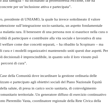
o alla famiglia – ha dichiarato la professoressa Piccione, che ha
concrete per un’inclusione attiva e partecipata”.
o, presidente di UNIAMO, la quale ha invece sottolineato il valore
’attenzione sull’integrazione socio-sanitaria, un aspetto fondamentale
a malattia rara. Il benessere di una persona non si esaurisce nella cura o
ilità di partecipare e contribuire alla vita sociale e lavorativa di una
l welfare come due concetti separati, – ha ribadito la Scopinaro – ma
di cura e i modelli organizzativi mantenendo uniti questi due aspetti. Per
li decisionali è imprescindibile, in quanto solo il loro vissuto può
 percorsi di cura”.
 Case della Comunità dove incardinare la gestione ordinaria delle
lizzato e partecipato agli obiettivi sociali del Piano Nazionale Equità
la salute, di presa in carico socio sanitaria, di coinvolgimento
omunitario territoriale. Un generatore diffuso di esercizio continuativo
nto Pieremilio Vasta, coordinatore regionale della Rete Civica della