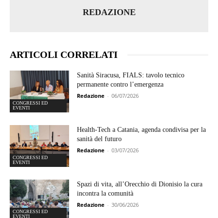
REDAZIONE
ARTICOLI CORRELATI
Sanità Siracusa, FIALS: tavolo tecnico
permanente contro l’emergenza
Redazione
-
06/07/2026
CONGRESSI ED
EVENTI
Health-Tech a Catania, agenda condivisa per la
sanità del futuro
Redazione
-
03/07/2026
CONGRESSI ED
EVENTI
Spazi di vita, all’Orecchio di Dionisio la cura
incontra la comunità
Redazione
-
30/06/2026
CONGRESSI ED
EVENTI