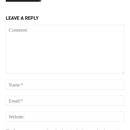
LEAVE A REPLY
Comment:
Na
Ema
Web