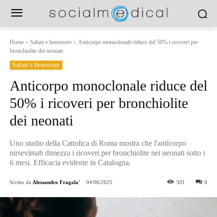
Home
Salute e benessere
Anticorpo monoclonale riduce del 50% i ricoveri per
bronchiolite dei neonati
Salute e benessere
Anticorpo monoclonale riduce del
50% i ricoveri per bronchiolite
dei neonati
Uno studio della Cattolica di Roma mostra che l'anticorpo
nirsevimab dimezza i ricoveri per bronchiolite nei neonati sotto i
6 mesi. Efficacia evidente in Catalogna.
Scritto da
Alessandro Fragala'
04/06/2025
501
0