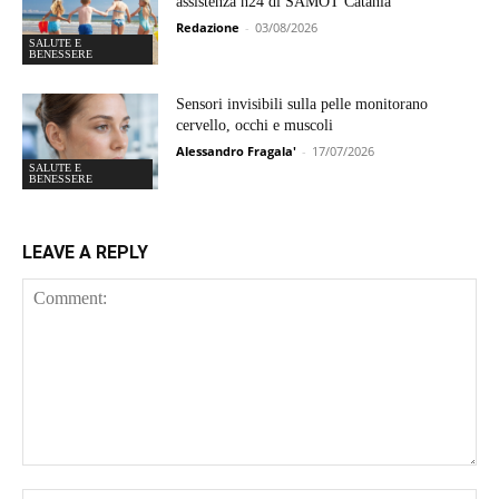
assistenza h24 di SAMOT Catania
Redazione
-
03/08/2026
SALUTE E
BENESSERE
Sensori invisibili sulla pelle monitorano
cervello, occhi e muscoli
Alessandro Fragala'
-
17/07/2026
SALUTE E
BENESSERE
LEAVE A REPLY
Comment: