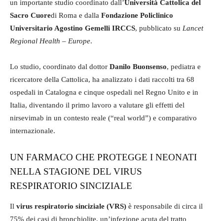
un importante studio coordinato dall’
Università Cattolica del
Sacro Cuore
di Roma e dalla
Fondazione Policlinico
Universitario Agostino Gemelli IRCCS
, pubblicato su
Lancet
Regional Health – Europe
.
Lo studio, coordinato dal dottor
Danilo Buonsenso
, pediatra e
ricercatore della Cattolica, ha analizzato i dati raccolti tra 68
ospedali in Catalogna e cinque ospedali nel Regno Unito e in
Italia, diventando il primo lavoro a valutare gli effetti del
nirsevimab in un contesto reale (“real world”) e comparativo
internazionale.
UN FARMACO CHE PROTEGGE I NEONATI
NELLA STAGIONE DEL VIRUS
RESPIRATORIO SINCIZIALE
Il
virus respiratorio sinciziale (VRS)
è responsabile di circa il
75% dei casi di bronchiolite, un’infezione acuta del tratto