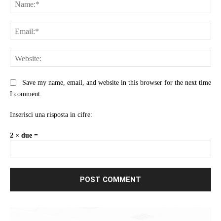
Na
Ema
Web
Save my name, email, and website in this browser for the next time
I comment.
Inserisci una risposta in cifre:
2 × due =