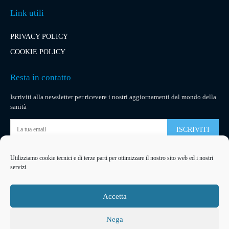
Link utili
PRIVACY POLICY
COOKIE POLICY
Resta in contatto
Iscriviti alla newsletter per ricevere i nostri aggiornamenti dal mondo della
sanità
ISCRIVITI
Utilizziamo cookie tecnici e di terze parti per ottimizzare il nostro sito web ed i nostri
Pubblicità
servizi.
La tua pubblicità
su socialmedical.it
Accetta
Nega