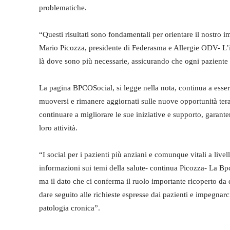
problematiche.
“Questi risultati sono fondamentali per orientare il nostro 
Mario Picozza, presidente di Federasma e Allergie ODV- L’inpu
là dove sono più necessarie, assicurando che ogni paziente 
La pagina BPCOSocial, si legge nella nota, continua a essere
muoversi e rimanere aggiornati sulle nuove opportunità te
continuare a migliorare le sue iniziative e supporto, garan
loro attività.
“I social per i pazienti più anziani e comunque vitali a livel
informazioni sui temi della salute- continua Picozza- La Bp
ma il dato che ci conferma il ruolo importante ricoperto da 
dare seguito alle richieste espresse dai pazienti e impegnarc
patologia cronica”.