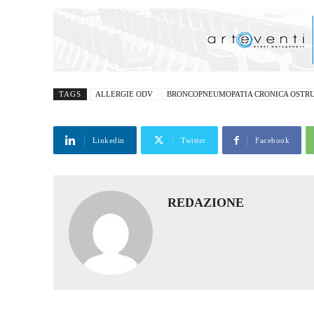
TAGS
ALLERGIE ODV
BRONCOPNEUMOPATIA CRONICA OSTR
Linkedin
Twitter
Facebook
REDAZIONE