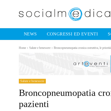
NEWS
CONGRESSI ED EVENTI
S
Home
Salute e benessere
Broncopneumopatia cronica ostruttiva, le priorità 
Salute e benessere
Broncopneumopatia cronic
pazienti