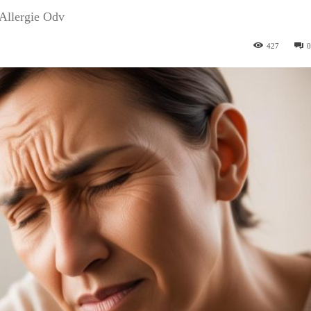
 Allergie Odv
427
0