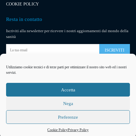
COOKIE POLICY
Resta in contatto
Iscriviti alla newsletter per ricevere i nostri aggiornamenti dal mondo della
sanità
ISCRIVITI
Utilizziamo cookie tecnici e di terze parti per ottimizzare il nostro sito web ed i nostri
Pubblicità
servizi.
La tua pubblicità
su socialmedical.it
Accetta
Nega
Preferenze
2026
© Copyright
Arteventi Management
Developed by
Ferracreative
Cookie Policy
Privacy Policy