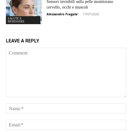
Sensori invisibili sulla pelle monitorano
cervello, occhi e muscoli
Alessandro Fragala'
-
17/07/2026
SALUTE E
BENESSERE
LEAVE A REPLY
Comment:
Na
Ema