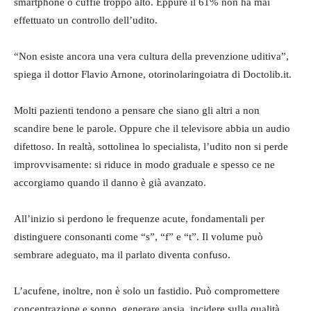
smartphone o cuffie troppo alto. Eppure il 61% non ha mai
effettuato un controllo dell’udito.
“Non esiste ancora una vera cultura della prevenzione uditiva”,
spiega il dottor Flavio Arnone, otorinolaringoiatra di Doctolib.it.
Molti pazienti tendono a pensare che siano gli altri a non
scandire bene le parole. Oppure che il televisore abbia un audio
difettoso. In realtà, sottolinea lo specialista, l’udito non si perde
improvvisamente: si riduce in modo graduale e spesso ce ne
accorgiamo quando il danno è già avanzato.
All’inizio si perdono le frequenze acute, fondamentali per
distinguere consonanti come “s”, “f” e “t”. Il volume può
sembrare adeguato, ma il parlato diventa confuso.
L’acufene, inoltre, non è solo un fastidio. Può compromettere
concentrazione e sonno, generare ansia, incidere sulla qualità