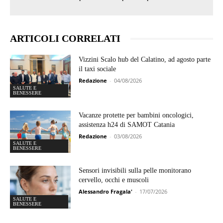
ARTICOLI CORRELATI
Vizzini Scalo hub del Calatino, ad agosto parte
il taxi sociale
Redazione
-
04/08/2026
SALUTE E
BENESSERE
Vacanze protette per bambini oncologici,
assistenza h24 di SAMOT Catania
Redazione
-
03/08/2026
SALUTE E
BENESSERE
Sensori invisibili sulla pelle monitorano
cervello, occhi e muscoli
Alessandro Fragala'
-
17/07/2026
SALUTE E
BENESSERE