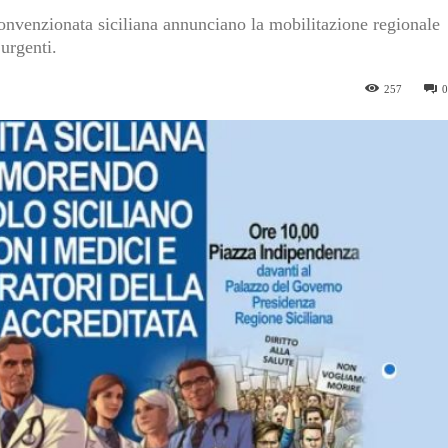
 convenzionata siciliana annunciano la mobilitazione regionale
urgenti.
257
0