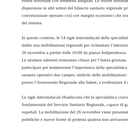
essere affrontate con strumenti adeguati. Le risorse destinat
dispersione in altri settori del bilancio sanitario regionale p
convenzionate operano così con margini economici che non c
del sistema.
In questo contesto, le 14 sigle intersindacali della specia
indire una mobilitazione regionale per richiamare l’attenzione
26 novembre a partire dalle 10:00 da piazza Indipendenza.
Le strutture aderenti resteranno chiuse per l’intera giornata. 
partecipare per testimoniare l’importanza della specialistica
saranno operativi due camper, simbolo della mobilitazione: 
presso l’Assessorato Regionale alla Salute, a evidenziare il d
Le sigle intersindacali ribadiscono che la specialistica c
fondamentale del Servizio Sanitario Regionale, capace di gara
ospedali. La mobilitazione del 26 novembre viene presentata
pubbliche e nuove forme di protesta qualora non arrivassero