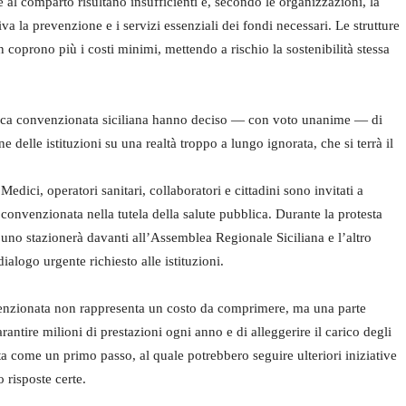
e al comparto risultano insufficienti e, secondo le organizzazioni, la
riva la prevenzione e i servizi essenziali dei fondi necessari. Le strutture
oprono più i costi minimi, mettendo a rischio la sostenibilità stessa
listica convenzionata siciliana hanno deciso — con voto unanime — di
 delle istituzioni su una realtà troppo a lungo ignorata, che si terrà il
Medici, operatori sanitari, collaboratori e cittadini sono invitati a
 convenzionata nella tutela della salute pubblica. Durante la protesta
uno stazionerà davanti all’Assemblea Regionale Siciliana e l’altro
ialogo urgente richiesto alle istituzioni.
onvenzionata non rappresenta un costo da comprimere, ma una parte
ntire milioni di prestazioni ogni anno e di alleggerire il carico degli
 come un primo passo, al quale potrebbero seguire ulteriori iniziative
 risposte certe.