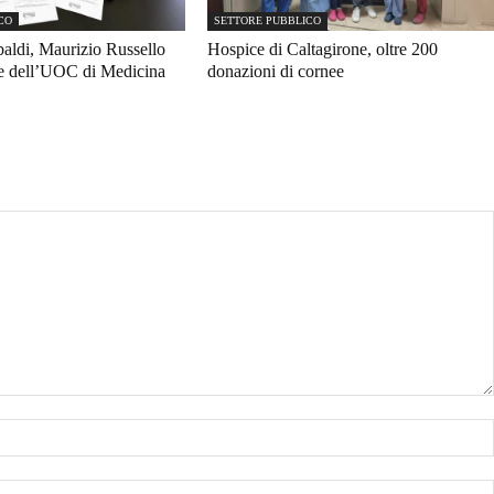
CO
SETTORE PUBBLICO
ldi, Maurizio Russello
Hospice di Caltagirone, oltre 200
re dell’UOC di Medicina
donazioni di cornee