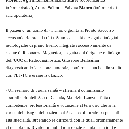
Floridia
, e gli infermieri Annalisa
Russo
(coordinatrice
infermieristica), Arturo
Salemi
e Salvina
Blanco
(infermieri di
sala operatoria).
Il paziente, un uomo di 41 anni, è giunto al Pronto Soccorso
accusando dolore alla tibia. Sono state subito eseguite indagini
radiologiche di primo livello, integrate successivamente da
esame di Risonanza Magnetica, eseguita dal dirigente radiologo
dell’UOC di Radiodiagnostica, Giuseppe
Bellissima
,
diagnosticando la lesione tumorale, confermata anche allo studio
con PET-TC e esame istologico.
«Un esempio di buona sanità – afferma il commissario
straordinario dell’Asp di Catania, Maurizio
Lanza
– fatta di
competenze, professionalità e vocazione al territorio che si fa
carico dei bisogni dei pazienti ed è capace di fornire risposte di
alta specialità, superando le difficoltà con le quali ordinariamente
ci misuriamo. Rivolgo quindi il mio grazie e il plauso a tutti gli