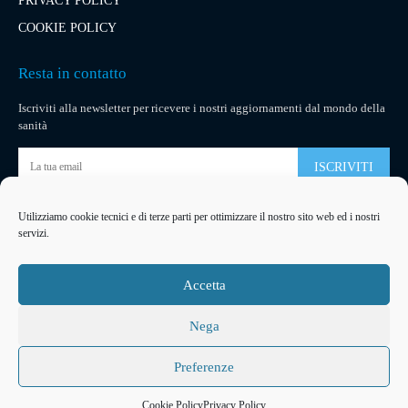
PRIVACY POLICY
COOKIE POLICY
Resta in contatto
Iscriviti alla newsletter per ricevere i nostri aggiornamenti dal mondo della
sanità
ISCRIVITI
Utilizziamo cookie tecnici e di terze parti per ottimizzare il nostro sito web ed i nostri
Pubblicità
servizi.
La tua pubblicità
su socialmedical.it
Accetta
Nega
Preferenze
2026
© Copyright
Arteventi Management
Developed by
Ferracreative
Cookie Policy
Privacy Policy