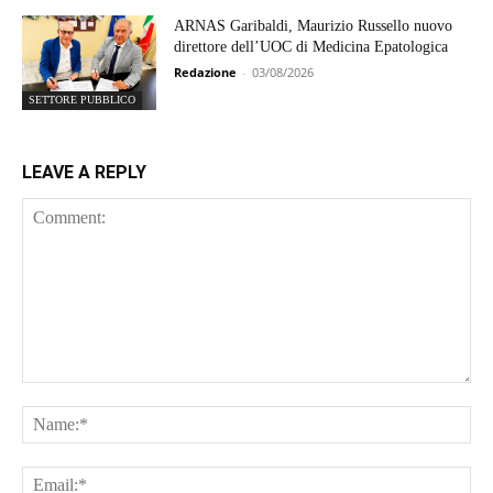
ARNAS Garibaldi, Maurizio Russello nuovo
direttore dell’UOC di Medicina Epatologica
Redazione
-
03/08/2026
SETTORE PUBBLICO
LEAVE A REPLY
Comment:
Na
Ema