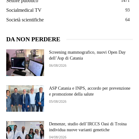
Settore pubblico
1471
Socialmedical TV
93
Società scientifiche
64
DA NON PERDERE
Screening mammografico, nuovi Open Day
dell’Asp di Catania
06/08/2026
ASP Catania e INPS, accordo per prevenzione
e promozione della salute
05/08/2026
Demenze, studio dell’IRCCS Oasi di Troina
individua nuove varianti genetiche
04/08/2026