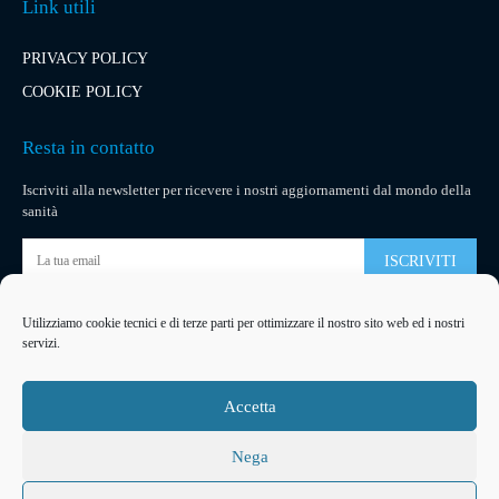
Link utili
PRIVACY POLICY
COOKIE POLICY
Resta in contatto
Iscriviti alla newsletter per ricevere i nostri aggiornamenti dal mondo della
sanità
ISCRIVITI
Utilizziamo cookie tecnici e di terze parti per ottimizzare il nostro sito web ed i nostri
Pubblicità
servizi.
La tua pubblicità
su socialmedical.it
Accetta
Nega