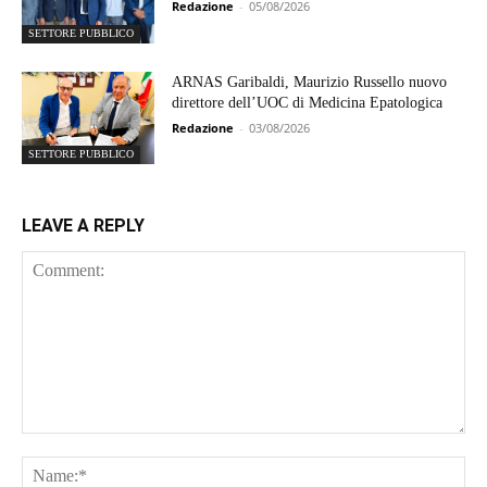
Redazione
-
05/08/2026
SETTORE PUBBLICO
ARNAS Garibaldi, Maurizio Russello nuovo
direttore dell’UOC di Medicina Epatologica
Redazione
-
03/08/2026
SETTORE PUBBLICO
LEAVE A REPLY
Comment:
Na