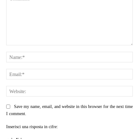
Comment:
Na
Ema
Web
Save my name, email, and website in this browser for the next time
I comment.
Inserisci una risposta in cifre: