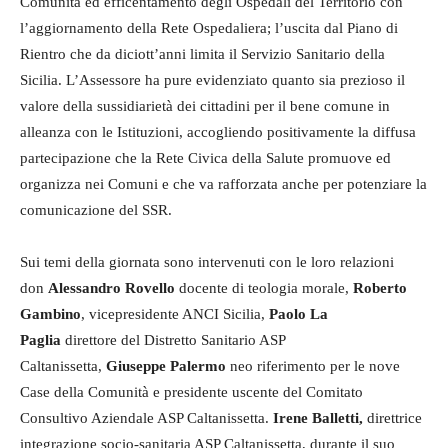
Comunità ed efficentamento degli Ospedali del Territorio con
l’aggiornamento della Rete Ospedaliera; l’uscita dal Piano di
Rientro che da diciott’anni limita il Servizio Sanitario della
Sicilia. L’Assessore ha pure evidenziato quanto sia prezioso il
valore della sussidiarietà dei cittadini per il bene comune in
alleanza con le Istituzioni, accogliendo positivamente la diffusa
partecipazione che la Rete Civica della Salute promuove ed
organizza nei Comuni e che va rafforzata anche per potenziare la
comunicazione del SSR.
Sui temi della giornata sono intervenuti con le loro relazioni
don
Alessandro Rovello
docente di teologia morale,
Roberto
Gambino
, vicepresidente ANCI Sicilia,
Paolo La
Paglia
direttore del Distretto Sanitario ASP
Caltanissetta,
Giuseppe Palermo
neo riferimento per le nove
Case della Comunità e presidente uscente del Comitato
Consultivo Aziendale ASP Caltanissetta.
Irene Balletti,
direttrice
integrazione socio-sanitaria ASP Caltanissetta, durante il suo