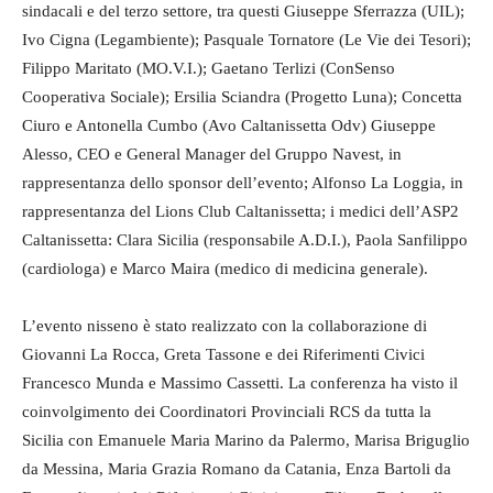
sindacali e del terzo settore, tra questi Giuseppe Sferrazza (UIL);
Ivo Cigna (Legambiente); Pasquale Tornatore (Le Vie dei Tesori);
Filippo Maritato (MO.V.I.); Gaetano Terlizi (ConSenso
Cooperativa Sociale); Ersilia Sciandra (Progetto Luna); Concetta
Ciuro e Antonella Cumbo (Avo Caltanissetta Odv) Giuseppe
Alesso, CEO e General Manager del Gruppo Navest, in
rappresentanza dello sponsor dell’evento; Alfonso La Loggia, in
rappresentanza del Lions Club Caltanissetta; i medici dell’ASP2
Caltanissetta: Clara Sicilia (responsabile A.D.I.), Paola Sanfilippo
(cardiologa) e Marco Maira (medico di medicina generale).
L’evento nisseno è stato realizzato con la collaborazione di
Giovanni La Rocca, Greta Tassone e dei Riferimenti Civici
Francesco Munda e Massimo Cassetti. La conferenza ha visto il
coinvolgimento dei Coordinatori Provinciali RCS da tutta la
Sicilia con Emanuele Maria Marino da Palermo, Marisa Briguglio
da Messina, Maria Grazia Romano da Catania, Enza Bartoli da