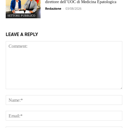
direttore dell’UOC di Medicina Epatologica
Redazione
-
03/08/2026
SETTORE PUBBLICO
LEAVE A REPLY
Comment:
Na
Ema