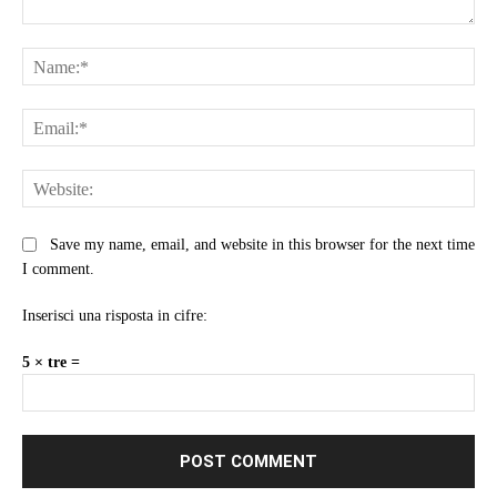
Comment:
Na
Ema
Web
Save my name, email, and website in this browser for the next time
I comment.
Inserisci una risposta in cifre:
5 × tre =