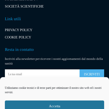
SOCIETÀ SCIENTIFICHE
Link utili
PRIVACY POLICY
COOKIE POLICY
Resta in contatto
Iscriviti alla newsletter per ricevere i nostri aggiornamenti dal mondo della
sanità
ISCRIVITI
Utilizziamo cookie tecnici e di terze parti per ottimizzare il nostro sito web ed i nostri
Pubblicità
servizi.
La tua pubblicità
su socialmedical.it
Accetta