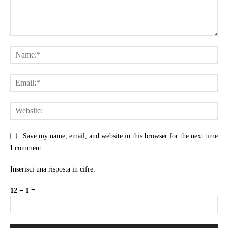
Comment:
Na
Ema
Web
Save my name, email, and website in this browser for the next time
I comment.
Inserisci una risposta in cifre:
12 − 1 =