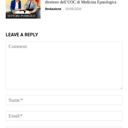
direttore dell’UOC di Medicina Epatologica
Redazione
-
03/08/2026
SETTORE PUBBLICO
LEAVE A REPLY
Comment:
Na
Ema