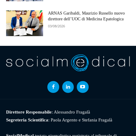
ARNAS Garibaldi, Maurizio Russello nuovo
direttore dell’UOC di Medicina Epatologica
03/08/2026
Direttore Responsabile
: Alessandro Fragalà
Segreteria Scientifica
: Paola Argento e Stefania Fragalà
SocialMedical
testata giornalistica registrata al tribunale di