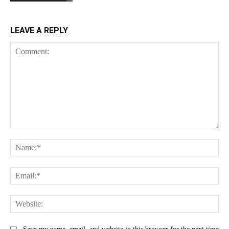
LEAVE A REPLY
Comment:
Na
Ema
Web