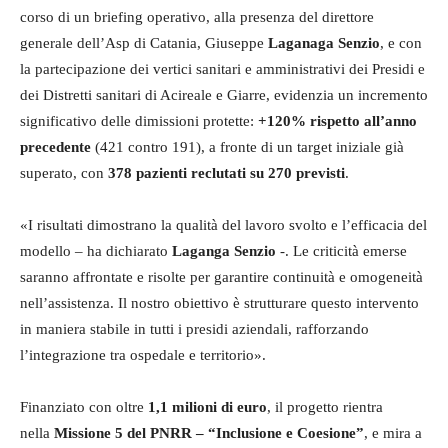
corso di un briefing operativo, alla presenza del direttore
generale dell’Asp di Catania, Giuseppe
Laganaga
Senzio
, e con
la partecipazione dei vertici sanitari e amministrativi dei Presidi e
dei Distretti sanitari di Acireale e Giarre, evidenzia un incremento
significativo delle dimissioni protette:
+120% rispetto all’anno
precedente
(421 contro 191), a fronte di un target iniziale già
superato, con
378 pazienti reclutati su 270 previsti
.
«I risultati dimostrano la qualità del lavoro svolto e l’efficacia del
modello – ha dichiarato
Laganga
Senzio
-. Le criticità emerse
saranno affrontate e risolte per garantire continuità e omogeneità
nell’assistenza. Il nostro obiettivo è strutturare questo intervento
in maniera stabile in tutti i presidi aziendali, rafforzando
l’integrazione tra ospedale e territorio».
Finanziato con oltre
1,1 milioni di euro
, il progetto rientra
nella
Missione 5 del PNRR – “Inclusione e Coesione”
, e mira a