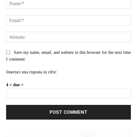
Na
Ema
Web
Save my name, email, and website in this browser for the next time
I comment.
Inserisci una risposta in cifre:
4 × due =