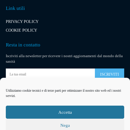
Link utili
PRIVACY POLICY
COOKIE POLICY
Resta in contatto
Iscriviti alla newsletter per ricevere i nostri aggiornamenti dal mondo della
sanità
ISCRIVITI
Utilizziamo cookie tecnici e di terze parti per ottimizzare il nostro sito web ed i nostri
Pubblicità
servizi.
La tua pubblicità
su socialmedical.it
Accetta
Nega