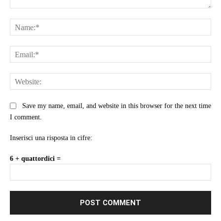
Comment:
Na
Ema
Web
Save my name, email, and website in this browser for the next time
I comment.
Inserisci una risposta in cifre:
6 + quattordici =