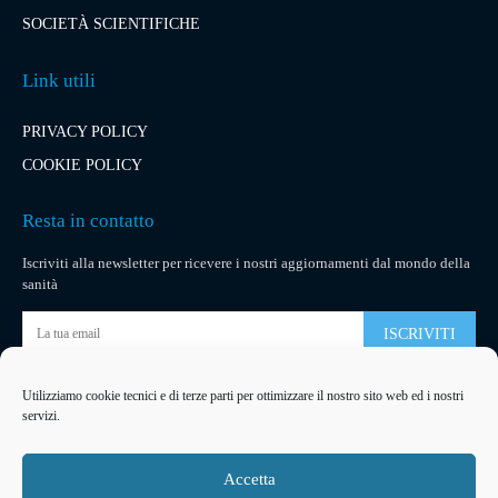
SOCIETÀ SCIENTIFICHE
Link utili
PRIVACY POLICY
COOKIE POLICY
Resta in contatto
Iscriviti alla newsletter per ricevere i nostri aggiornamenti dal mondo della
sanità
ISCRIVITI
Utilizziamo cookie tecnici e di terze parti per ottimizzare il nostro sito web ed i nostri
Pubblicità
servizi.
La tua pubblicità
su socialmedical.it
Accetta