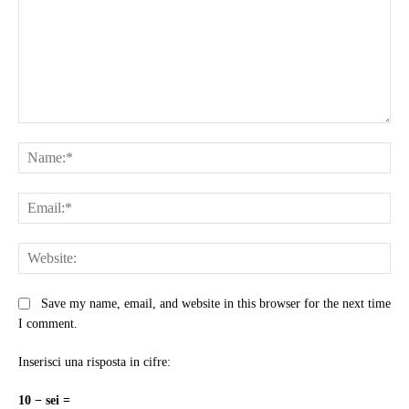
Comment:
Na
Ema
Web
Save my name, email, and website in this browser for the next time
I comment.
Inserisci una risposta in cifre:
10 − sei =