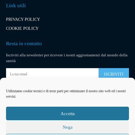
Link utili
PRIVACY POLICY
COOKIE POLICY
Resta in contatto
Iscriviti alla newsletter per ricevere i nostri aggiornamenti dal mondo della
sanità
ISCRIVITI
Utilizziamo cookie tecnici e di terze parti per ottimizzare il nostro sito web ed i nostri
Pubblicità
servizi.
La tua pubblicità
su socialmedical.it
Accetta
Nega