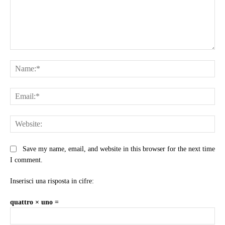
Comment:
Na
Ema
Web
Save my name, email, and website in this browser for the next time
I comment.
Inserisci una risposta in cifre:
quattro × uno =