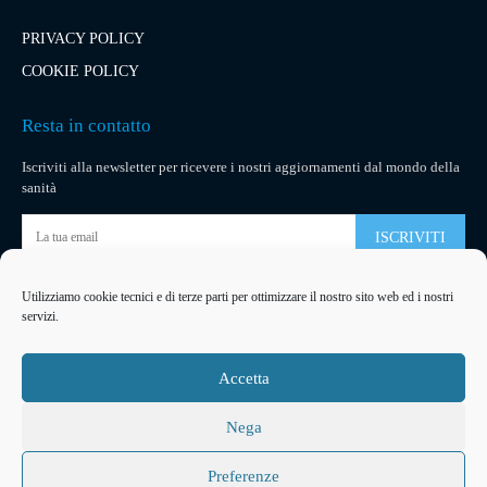
PRIVACY POLICY
COOKIE POLICY
Resta in contatto
Iscriviti alla newsletter per ricevere i nostri aggiornamenti dal mondo della
sanità
ISCRIVITI
Utilizziamo cookie tecnici e di terze parti per ottimizzare il nostro sito web ed i nostri
Pubblicità
servizi.
La tua pubblicità
su socialmedical.it
Accetta
Nega
Preferenze