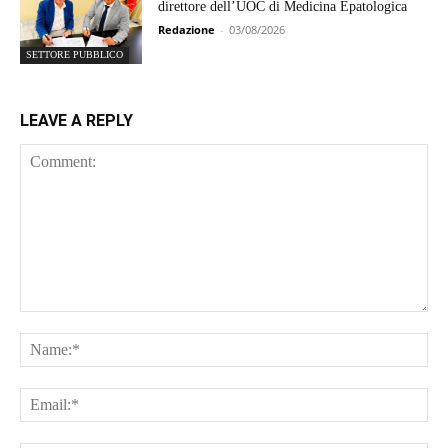
direttore dell’UOC di Medicina Epatologica
Redazione
-
03/08/2026
SETTORE PUBBLICO
LEAVE A REPLY
Comment:
Na
Ema