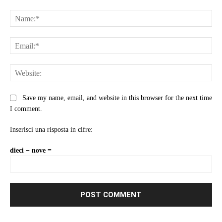
Comment:
Na
Ema
Web
Save my name, email, and website in this browser for the next time
I comment.
Inserisci una risposta in cifre:
dieci − nove =