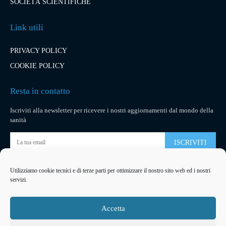
SOCIETÀ SCIENTIFICHE
Link utili
PRIVACY POLICY
COOKIE POLICY
Resta in contatto
Iscriviti alla newsletter per ricevere i nostri aggiornamenti dal mondo della
sanità
ISCRIVITI
Utilizziamo cookie tecnici e di terze parti per ottimizzare il nostro sito web ed i nostri
Pubblicità
servizi.
La tua pubblicità
su socialmedical.it
Accetta