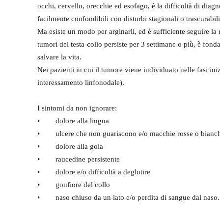
occhi, cervello, orecchie ed esofago, è la difficoltà di diag
facilmente confondibili con disturbi stagionali o trascurabili
Ma esiste un modo per arginarli, ed è sufficiente seguire la
tumori del testa-collo persiste per 3 settimane o più, è fo
salvare la vita.
Nei pazienti in cui il tumore viene individuato nelle fasi ini
interessamento linfonodale).
I sintomi da non ignorare:
• dolore alla lingua
• ulcere che non guariscono e/o macchie rosse o bianch
• dolore alla gola
• raucedine persistente
• dolore e/o difficoltà a deglutire
• gonfiore del collo
• naso chiuso da un lato e/o perdita di sangue dal naso.