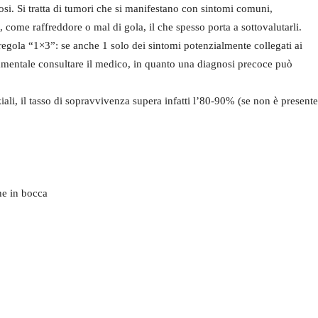
nosi. Si tratta di tumori che si manifestano con sintomi comuni,
, come raffreddore o mal di gola, il che spesso porta a sottovalutarli.
 regola “1×3”: se anche 1 solo dei sintomi potenzialmente collegati ai
ndamentale consultare il medico, in quanto una diagnosi precoce può
ziali, il tasso di sopravvivenza supera infatti l’80-90% (se non è presente
e in bocca