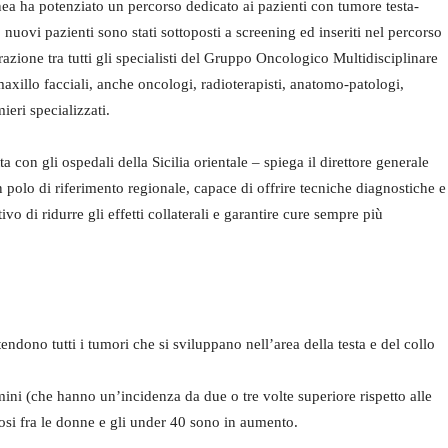
tnea ha potenziato un percorso dedicato ai pazienti con tumore testa-
nuovi pazienti sono stati sottoposti a screening ed inseriti nel percorso
razione tra tutti gli specialisti del Gruppo Oncologico Multidisciplinare
maxillo facciali, anche oncologi, radioterapisti, anatomo-patologi,
mieri specializzati.
 con gli ospedali della Sicilia orientale – spiega il direttore generale
polo di riferimento regionale, capace di offrire tecniche diagnostiche e
vo di ridurre gli effetti collaterali e garantire cure sempre più
tendono tutti i tumori che si sviluppano nell’area della testa e del collo
ni (che hanno un’incidenza da due o tre volte superiore rispetto alle
nosi fra le donne e gli under 40 sono in aumento.