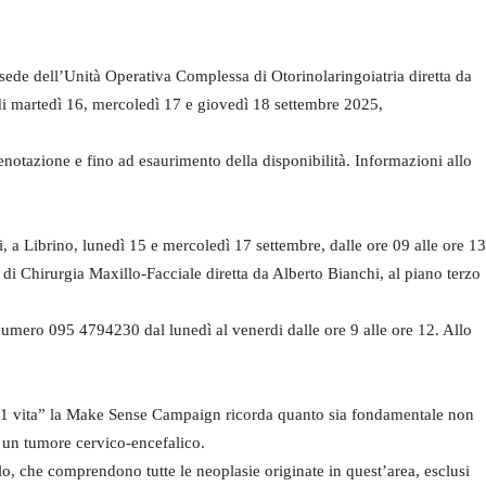
ede dell’Unità Operativa Complessa di Otorinolaringoiatria diretta da
 di martedì 16, mercoledì 17 e giovedì 18 settembre 2025,
renotazione e fino ad esaurimento della disponibilità. Informazioni allo
 Librino, lunedì 15 e mercoledì 17 settembre, dalle ore 09 alle ore 13
di Chirurgia Maxillo-Facciale diretta da Alberto Bianchi, al piano terzo
umero 095 4794230 dal lunedì al venerdi dalle ore 9 alle ore 12. Allo
er 1 vita” la Make Sense Campaign ricorda quanto sia fondamentale non
i un tumore cervico-encefalico.
ollo, che comprendono tutte le neoplasie originate in quest’area, esclusi