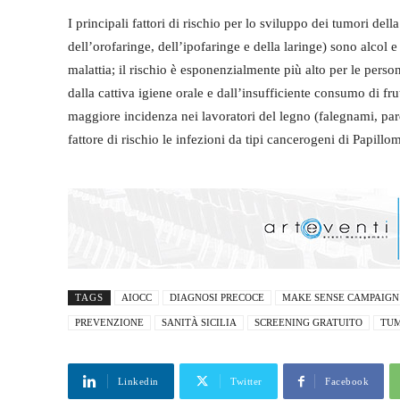
I principali fattori di rischio per lo sviluppo dei tumori della
dell’orofaringe, dell’ipofaringe e della laringe) sono alcol 
malattia; il rischio è esponenzialmente più alto per le person
dalla cattiva igiene orale e dall’insufficiente consumo di f
maggiore incidenza nei lavoratori del legno (falegnami, parqu
fattore di rischio le infezioni da tipi cancerogeni di Papil
TAGS
AIOCC
DIAGNOSI PRECOCE
MAKE SENSE CAMPAIGN
PREVENZIONE
SANITÀ SICILIA
SCREENING GRATUITO
TUM
Linkedin
Twitter
Facebook