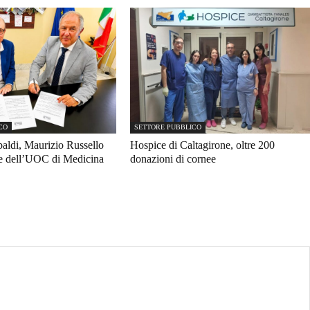
CO
SETTORE PUBBLICO
ldi, Maurizio Russello
Hospice di Caltagirone, oltre 200
re dell’UOC di Medicina
donazioni di cornee