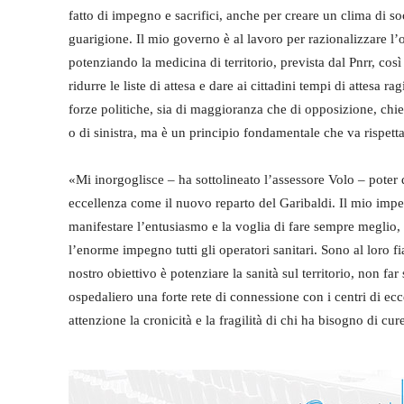
fatto di impegno e sacrifici, anche per creare un clima di s
guarigione. Il mio governo è al lavoro per razionalizzare l’of
potenziando la medicina di territorio, prevista dal Pnrr, co
ridurre le liste di attesa e dare ai cittadini tempi di attesa
forze politiche, sia di maggioranza che di opposizione, chied
o di sinistra, ma è un principio fondamentale che va rispett
«Mi inorgoglisce – ha sottolineato l’assessore Volo – poter 
eccellenza come il nuovo reparto del Garibaldi. Il mio impeg
manifestare l’entusiasmo e la voglia di fare sempre meglio, c
l’enorme impegno tutti gli operatori sanitari. Sono al loro fia
nostro obiettivo è potenziare la sanità sul territorio, non far
ospedaliero una forte rete di connessione con i centri di ecc
attenzione la cronicità e la fragilità di chi ha bisogno di cur