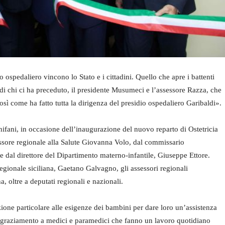
ospedaliero vincono lo Stato e i cittadini. Quello che apre i battenti
o di chi ci ha preceduto, il presidente Musumeci e l’assessore Razza, che
osì come ha fatto tutta la dirigenza del presidio ospedaliero Garibaldi».
hifani, in occasione dell’inaugurazione del nuovo reparto di Ostetricia
ssore regionale alla Salute Giovanna Volo, dal commissario
e dal direttore del Dipartimento materno-infantile, Giuseppe Ettore.
egionale siciliana, Gaetano Galvagno, gli assessori regionali
, oltre a deputati regionali e nazionali.
one particolare alle esigenze dei bambini per dare loro un’assistenza
ringraziamento a medici e paramedici che fanno un lavoro quotidiano