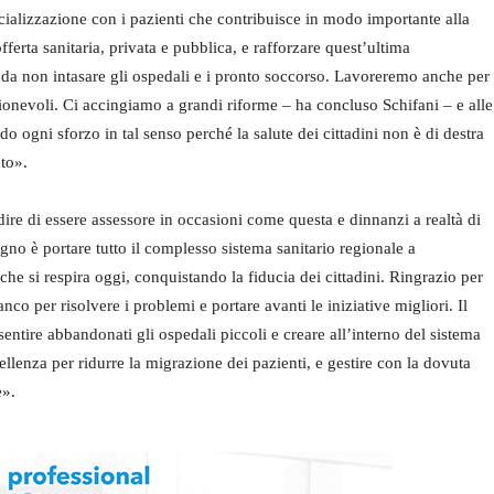
ocializzazione con i pazienti che contribuisce in modo importante alla
ferta sanitaria, privata e pubblica, e rafforzare quest’ultima
sì da non intasare gli ospedali e i pronto soccorso. Lavoreremo anche per
 ragionevoli. Ci accingiamo a grandi riforme – ha concluso Schifani – e alle
o ogni sforzo in tal senso perché la salute dei cittadini non è di destra
ato».
dire di essere assessore in occasioni come questa e dinnanzi a realtà di
no è portare tutto il complesso sistema sanitario regionale a
he si respira oggi, conquistando la fiducia dei cittadini. Ringrazio per
nco per risolvere i problemi e portare avanti le iniziative migliori. Il
 sentire abbandonati gli ospedali piccoli e creare all’interno del sistema
ellenza per ridurre la migrazione dei pazienti, e gestire con la dovuta
e».