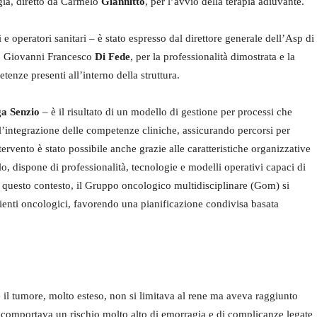
gia, diretto da Carmelo
Giannitto
, per l’avvio della terapia adiuvante.
e operatori sanitari – è stato espresso dal direttore generale dell’Asp di
rio Giovanni Francesco
Di Fede
, per la professionalità dimostrata e la
tenze presenti all’interno della struttura.
ga
Senzio
– è il risultato di un modello di gestione per processi che
 l’integrazione delle competenze cliniche, assicurando percorsi per
ntervento è stato possibile anche grazie alle caratteristiche organizzative
lo, dispone di professionalità, tecnologie e modelli operativi capaci di
n questo contesto, il Gruppo oncologico multidisciplinare (Gom) si
zienti oncologici, favorendo una pianificazione condivisa basata
 il tumore, molto esteso, non si limitava al rene ma aveva raggiunto
comportava un rischio molto alto di emorragia e di complicanze legate