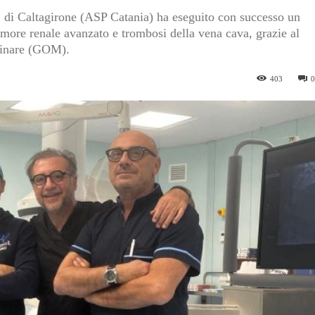
 di Caltagirone (ASP Catania) ha eseguito con successo un
umore renale avanzato e trombosi della vena cava, grazie al
linare (GOM).
403
0