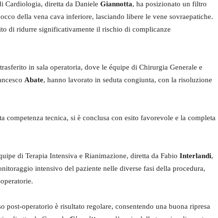
di Cardiologia, diretta da Daniele
Giannotta
, ha posizionato un filtro
sbocco della vena cava inferiore, lasciando libere le vene sovraepatiche.
to di ridurre significativamente il rischio di complicanze
trasferito in sala operatoria, dove le équipe di Chirurgia Generale e
ancesco
Abate
, hanno lavorato in seduta congiunta, con la risoluzione
ta competenza tecnica, si è conclusa con esito favorevole e la completa
’équipe di Terapia Intensiva e Rianimazione, diretta da Fabio
Interlandi
,
onitoraggio intensivo del paziente nelle diverse fasi della procedura,
operatorie.
so post-operatorio è risultato regolare, consentendo una buona ripresa