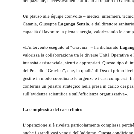
del paziente, successivamente affidato al reparto di Oncolo
Un plauso alle équipe coinvolte – medici, infermieri, tecnici 
Catania, Giuseppe
Laganga
Senzio
, e dal direttore sanita
capacità di lavorare in piena sinergia, valorizzando le compe
«L’intervento eseguito al “Gravina” – ha dichiarato
Lagan
valorizza la collaborazione tra le diverse Unità Operative e
intensità assistenziale, sicuri e appropriati. Questo tipo di i
del Presidio “Gravina”, che, in qualità di Dea di primo livel
gestire in modo coordinato le urgenze e i casi complessi. I
conferma un pilastro strategico nella presa in carico dei pa
sull’evidenza scientifica e sull’efficienza organizzativa».
La complessità del caso clinico
L’operazione si è rivelata particolarmente complessa perché
anche i grandi vasi venosi dell’addome. Questa condizione 