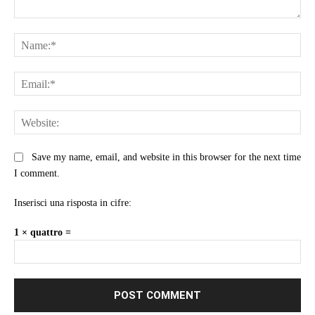
Comment:
Na
Ema
Web
Save my name, email, and website in this browser for the next time
I comment.
Inserisci una risposta in cifre:
1 × quattro =