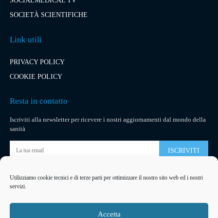
SOCIALMEDICAL TV
SOCIETÀ SCIENTIFICHE
Link utili
PRIVACY POLICY
COOKIE POLICY
Resta in contatto
Iscriviti alla newsletter per ricevere i nostri aggiornamenti dal mondo della
sanità
ISCRIVITI
Utilizziamo cookie tecnici e di terze parti per ottimizzare il nostro sito web ed i nostri
Pubblicità
servizi.
La tua pubblicità
su socialmedical.it
Accetta