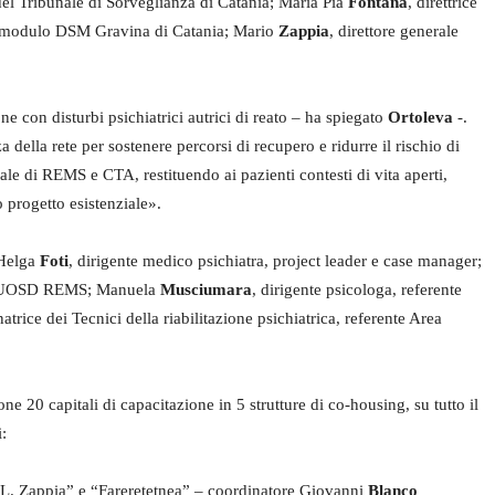
del Tribunale di Sorveglianza di Catania; Maria Pia
Fontana
, direttrice
del modulo DSM Gravina di Catania; Mario
Zappia
, direttore generale
ne con disturbi psichiatrici autrici di reato – ha spiegato
Ortoleva
-.
a della rete per sostenere percorsi di recupero e ridurre il rischio di
iale di REMS e CTA, restituendo ai pazienti contesti di vita aperti,
 progetto esistenziale».
 Helga
Foti
, dirigente medico psichiatra, project leader e case manager;
ile UOSD REMS; Manuela
Musciumara
, dirigente psicologa, referente
natrice dei Tecnici della riabilitazione psichiatrica, referente Area
one 20 capitali di capacitazione in 5 strutture di co-housing, su tutto il
i:
. L. Zappia” e “Fareretetnea” – coordinatore Giovanni
Blanco