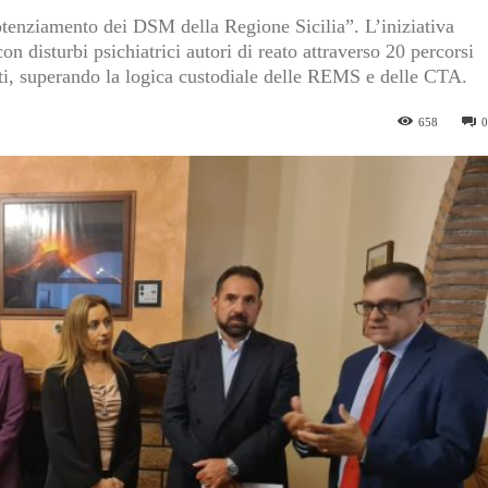
otenziamento dei DSM della Regione Sicilia”. L’iniziativa
on disturbi psichiatrici autori di reato attraverso 20 percorsi
zati, superando la logica custodiale delle REMS e delle CTA.
658
0