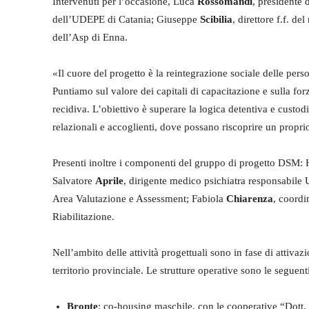
Intervenuti per l’occasione, Luca
Rossomandi
, presidente 
dell’UDEPE di Catania; Giuseppe
Scibilia
, direttore f.f. 
dell’Asp di Enna.
«Il cuore del progetto è la reintegrazione sociale delle perso
Puntiamo sul valore dei capitali di capacitazione e sulla forz
recidiva. L’obiettivo è superare la logica detentiva e custod
relazionali e accoglienti, dove possano riscoprire un proprio
Presenti inoltre i componenti del gruppo di progetto DSM:
Salvatore
Aprile
, dirigente medico psichiatra responsab
Area Valutazione e Assessment; Fabiola
Chiarenza
, coordi
Riabilitazione.
Nell’ambito delle attività progettuali sono in fase di attivazi
territorio provinciale. Le strutture operative sono le seguent
Bronte
: co-housing maschile, con le cooperative “Dott