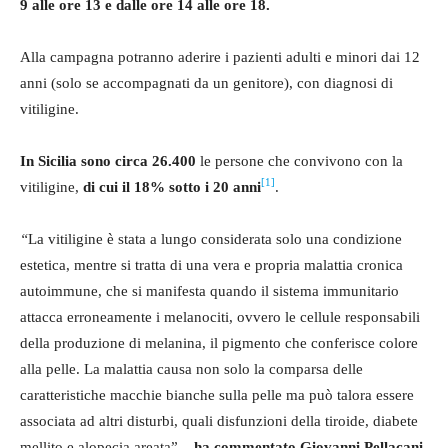
9 alle ore 13 e dalle ore 14 alle ore 18.
Alla campagna potranno aderire i pazienti adulti e minori dai 12
anni (solo se accompagnati da un genitore), con diagnosi di
vitiligine.
In Sicilia sono circa 26.400
le persone che convivono con la
[1]
vitiligine,
di cui il 18% sotto i 20 anni
.
“
La vitiligine è stata a lungo considerata solo una condizione
estetica, mentre si tratta di una vera e propria malattia cronica
autoimmune, che si manifesta quando il sistema immunitario
attacca erroneamente i melanociti, ovvero le cellule responsabili
della produzione di melanina, il pigmento che conferisce colore
alla pelle. La malattia causa non solo la comparsa delle
caratteristiche macchie bianche sulla pelle ma può talora essere
associata ad altri disturbi, quali disfunzioni della tiroide, diabete
mellito e alopecia areata” –
ha commentato Giovanni Pellacani,