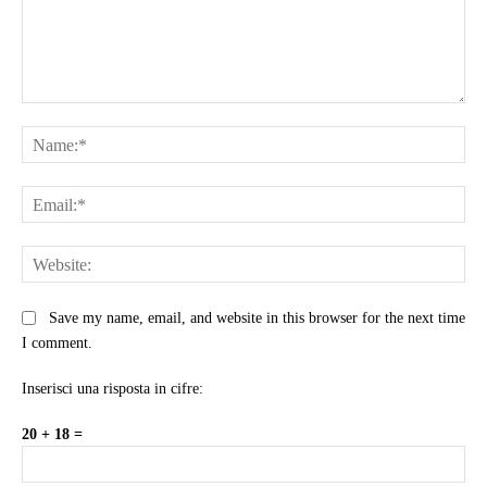
Comment:
Na
Ema
Web
Save my name, email, and website in this browser for the next time
I comment.
Inserisci una risposta in cifre:
20 + 18 =