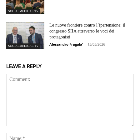
SOCIALMEDICAL TV
Le nuove frontiere contro l’ipertensione: il
congresso SIIA attraverso le voci dei
protagonisti
Alessandro Fragala'
-
15/05/2026
SOCIALMEDICAL TV
LEAVE A REPLY
Comment:
Na