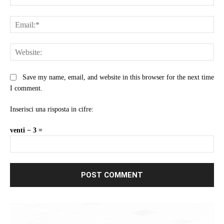
Ema
Web
Save my name, email, and website in this browser for the next time
I comment.
Inserisci una risposta in cifre:
venti − 3 =