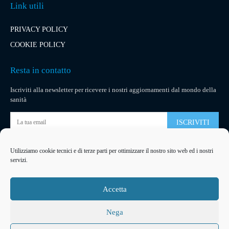
Link utili
PRIVACY POLICY
COOKIE POLICY
Resta in contatto
Iscriviti alla newsletter per ricevere i nostri aggiornamenti dal mondo della
sanità
ISCRIVITI
Utilizziamo cookie tecnici e di terze parti per ottimizzare il nostro sito web ed i nostri
Pubblicità
servizi.
La tua pubblicità
su socialmedical.it
Accetta
Nega