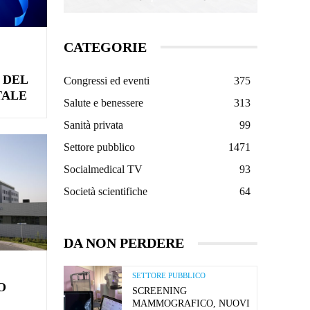
CATEGORIE
 DEL
Congressi ed eventi
375
TALE
Salute e benessere
313
Sanità privata
99
Settore pubblico
1471
Socialmedical TV
93
Società scientifiche
64
DA NON PERDERE
SETTORE PUBBLICO
O
SCREENING
MAMMOGRAFICO, NUOVI