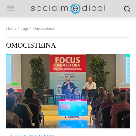
Home
Tags
Omocisteina
OMOCISTEINA