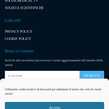
SOCIALMEDICAL TV
SOCIETÀ SCIENTIFICHE
Link utili
PRIVACY POLICY
COOKIE POLICY
Resta in contatto
Iscriviti alla newsletter per ricevere i nostri aggiornamenti dal mondo della
sanità
ISCRIVITI
Utilizziamo cookie tecnici e di terze parti per ottimizzare il nostro sito web ed i nostri
Pubblicità
servizi.
La tua pubblicità
su socialmedical.it
Accetta