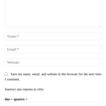
Comment:
Na
Ema
Web
Save my name, email, and website in this browser for the next time
I comment.
Inserisci una risposta in cifre:
due + quattro =