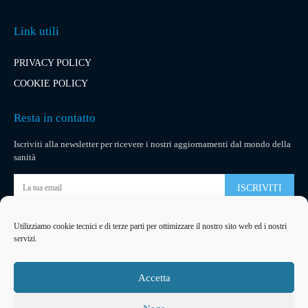
Link utili
PRIVACY POLICY
COOKIE POLICY
Resta in contatto
Iscriviti alla newsletter per ricevere i nostri aggiornamenti dal mondo della
sanità
ISCRIVITI
Utilizziamo cookie tecnici e di terze parti per ottimizzare il nostro sito web ed i nostri
Pubblicità
servizi.
La tua pubblicità
su socialmedical.it
Accetta