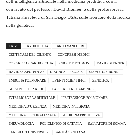
dell’intelligenza artificiale nella medicina predittiva con il
contributo del professor David Brenner, e della professoressa
Tatiana Kisseleva di San Diego-USA, sulle frontiere della ricerca
nella genetica.
TAGS
CARDIOLOGIA
CARLO VANCHERI
CENTENARI DEL CILENTO
CONGRESSI MEDICI
CONGRESSO CARDIOLOGIA
CUORE E POLMONI
DAVID BRENNER
DAVIDE CAPODANNO
DIAGNOSI PRECOCE
EDOARDO GRONDA
EMBOLIA POLMONARE
EVENTI SCIENTIFICI
GENETICA
GIUSEPPE LEONARDI
HEART FAILURE CARE 2025
INTELLIGENZA ARTIFICIALE
IPERTENSIONE POLMONARE
MEDICINA D’URGENZA
MEDICINA INTEGRATA
MEDICINA PERSONALIZZATA
MEDICINA PREDITTIVA
PNEUMOLOGIA
POLICLINICO DI CATANIA
SALVATORE DI SOMMA
SAN DIEGO UNIVERSITY
SANITÀ SICILIANA