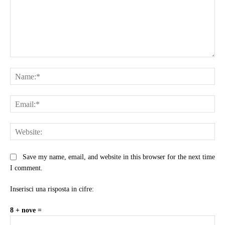
Comment:
Na
Ema
Web
Save my name, email, and website in this browser for the next time
I comment.
Inserisci una risposta in cifre:
8 + nove =