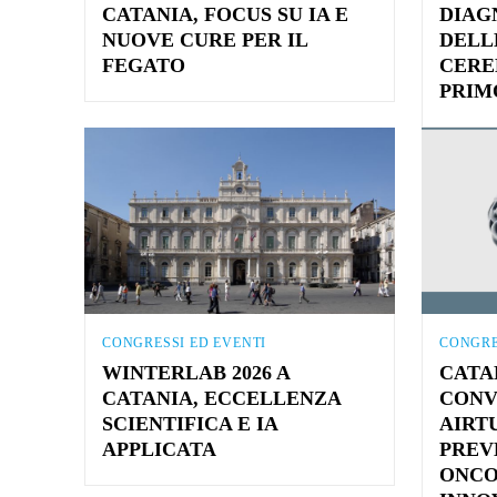
CATANIA, FOCUS SU IA E
DIAG
NUOVE CURE PER IL
DELL
FEGATO
CERE
PRIM
CONGRESSI ED EVENTI
CONGRE
WINTERLAB 2026 A
CATAN
CATANIA, ECCELLENZA
CONV
SCIENTIFICA E IA
AIRT
APPLICATA
PREV
ONCO