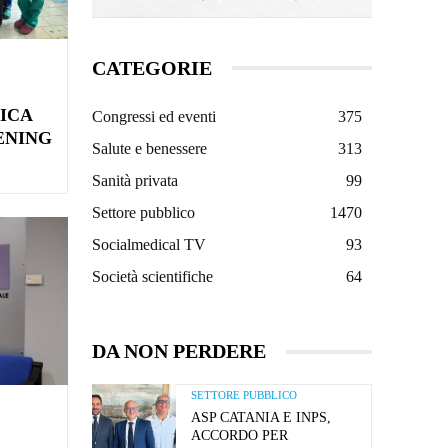
CATEGORIE
ICA
Congressi ed eventi
375
ENING
Salute e benessere
313
Sanità privata
99
Settore pubblico
1470
Socialmedical TV
93
Società scientifiche
64
DA NON PERDERE
SETTORE PUBBLICO
ASP CATANIA E INPS,
ACCORDO PER